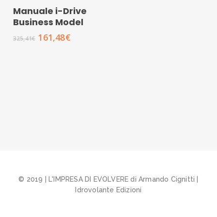
AGGIUNGI AL
Manuale i-Drive
CARRELLO
Business Model
Il
Il
161,48
€
325,41
€
prezzo
prezzo
originale
attuale
era:
è:
325,41€.
161,48€.
© 2019 | L'IMPRESA DI EVOLVERE di Armando Cignitti |
Idrovolante Edizioni