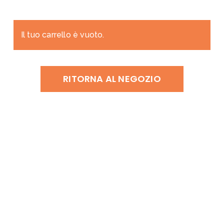
Skip
to
main
Il tuo carrello è vuoto.
content
RITORNA AL NEGOZIO